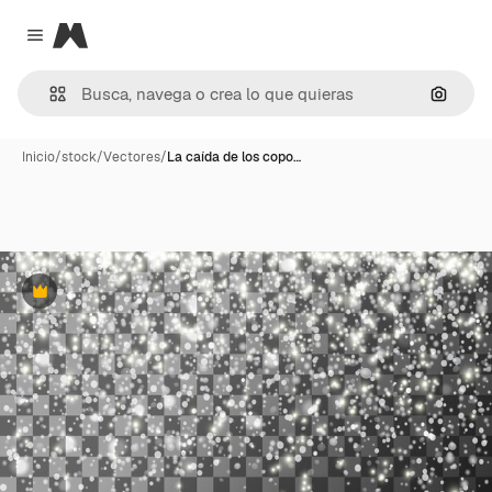
Magnific
Close menu
Buscar
Inicio
/
stock
/
Vectores
/
La caída de los copo…
Premium