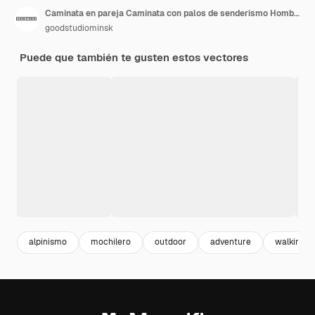
Caminata en pareja Caminata con palos de senderismo Hombre y mujer felices Caminantes en vacaciones de verano Viajes de aventura Turistas activos en senderos
goodstudiominsk
Puede que también te gusten estos vectores
alpinismo
mochilero
outdoor
adventure
walking