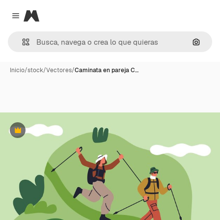
Magnific
Close menu
Buscar
Inicio
/
stock
/
Vectores
/
Caminata en pareja C…
Premium