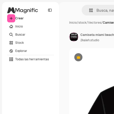
Crear
Inicio
/
stock
/
Vectores
/
Camise
Inicio
Buscar
Camiseta miami beach C
2kaleh.studio
Stock
Explorar
Todas las herramientas
Premium