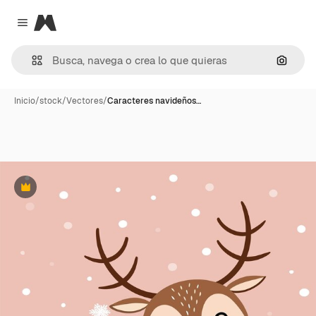
Magnific
Close menu
Buscar
Inicio
/
stock
/
Vectores
/
Caracteres navideños…
Premium