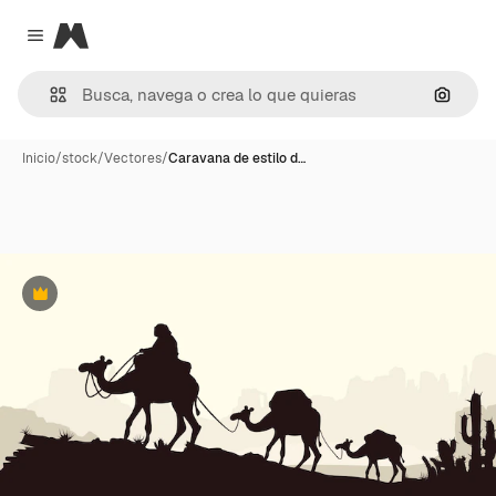
Magnific
Close menu
Buscar
Inicio
/
stock
/
Vectores
/
Caravana de estilo d…
Premium