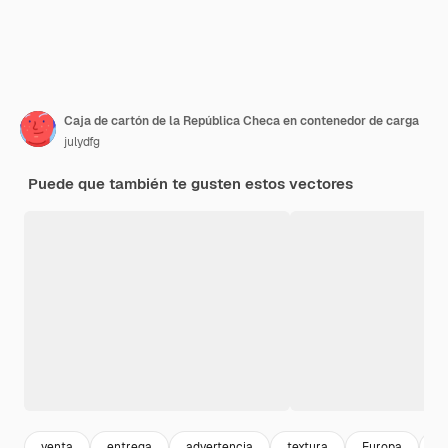
Caja de cartón de la República Checa en contenedor de carga
julydfg
Puede que también te gusten estos vectores
venta
entrega
advertencia
textura
Europa
pa