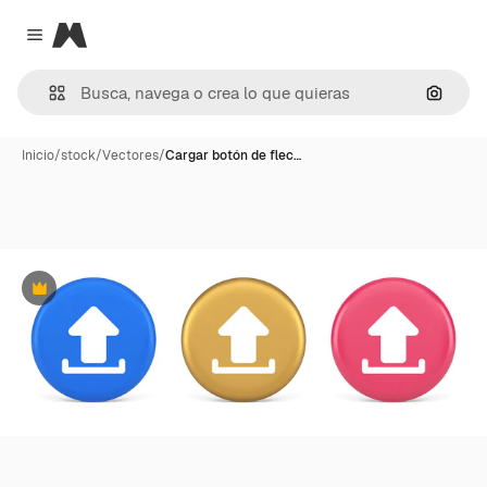
Magnific
Close menu
Buscar
Inicio
/
stock
/
Vectores
/
Cargar botón de flec…
Premium