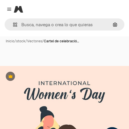
Magnific
Close menu
Buscar
Inicio
/
stock
/
Vectores
/
Cartel de celebració…
Premium