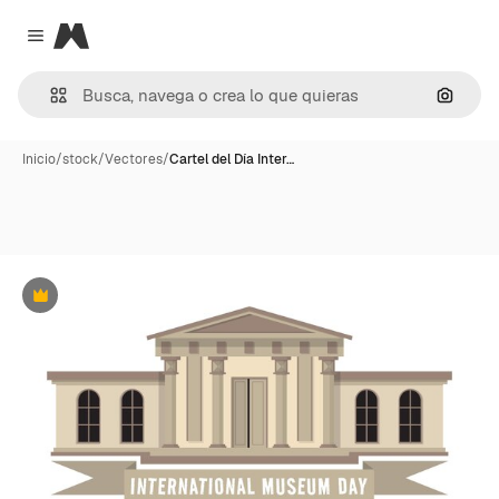
Magnific
Close menu
Buscar
Inicio
/
stock
/
Vectores
/
Cartel del Día Inter…
Premium