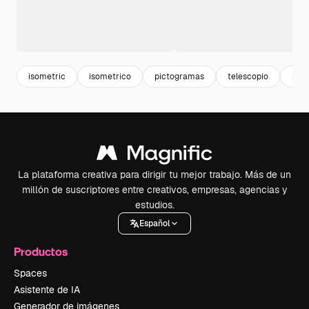
isometric
isometrico
pictogramas
telescopio
ilus
La plataforma creativa para dirigir tu mejor trabajo. Más de un
millón de suscriptores entre creativos, empresas, agencias y
estudios.
Español
Productos
Spaces
Asistente de IA
Generador de imágenes