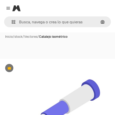
Magnific
Close menu
Buscar
Inicio
/
stock
/
Vectores
/
Catalejo isométrico
Premium