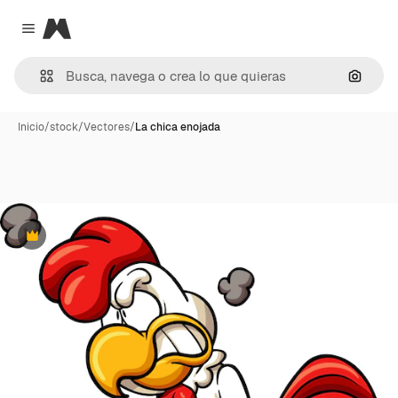
Magnific
Close menu
Buscar
Inicio
/
stock
/
Vectores
/
La chica enojada
Premium