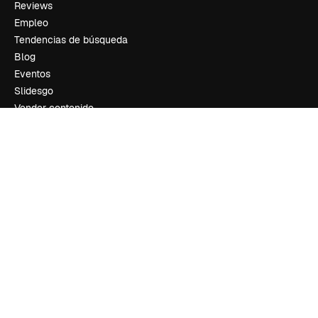
Reviews
Empleo
Tendencias de búsqueda
Blog
Eventos
Slidesgo
Vender contenido
Sala de prensa
¿Buscas magnific.ai?
Síguenos
Atención al cliente
Instagram
YouTube
LinkedIn
TikTok
Discord
X