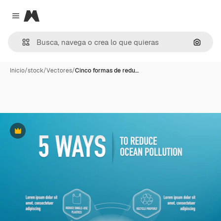
Magnific
Close menu
Buscar
Inicio
/
stock
/
Vectores
/
Cinco formas de redu…
Premium