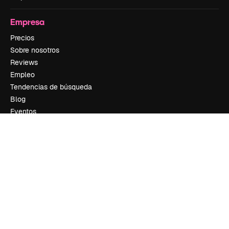
Empresa
Precios
Sobre nosotros
Reviews
Empleo
Tendencias de búsqueda
Blog
Eventos
Slidesgo
Vender contenido
Sala de prensa
¿Buscas magnific.ai?
Síguenos
Atención al cliente
Instagram
YouTube