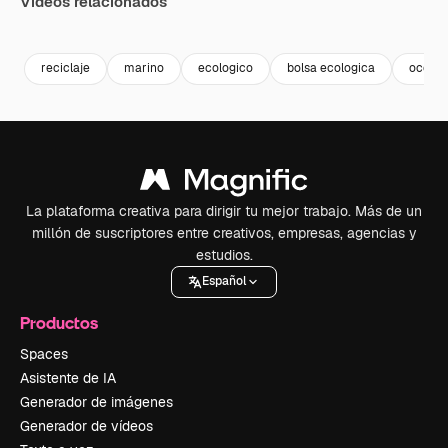
Vídeos relacionados
Premium
Premium
Premium
Premium
reciclaje
marino
ecologico
bolsa ecologica
ocean
La plataforma creativa para dirigir tu mejor trabajo. Más de un
millón de suscriptores entre creativos, empresas, agencias y
estudios.
Español
Productos
Spaces
Asistente de IA
Generador de imágenes
Generador de vídeos