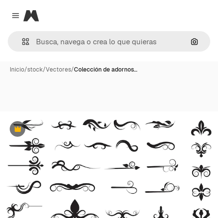
Magnific
Close menu
Buscar
Inicio
/
stock
/
Vectores
/
Colección de adornos…
Premium