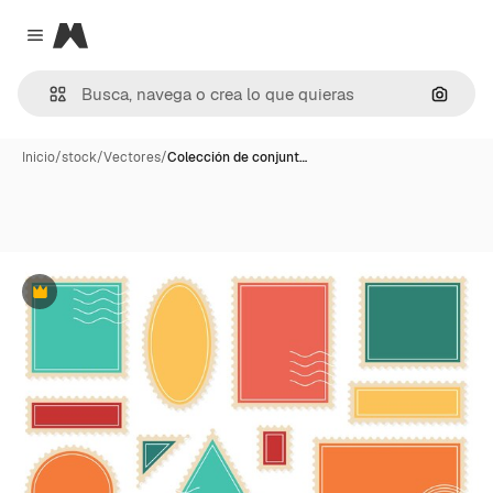
Magnific
Close menu
Buscar
Inicio
/
stock
/
Vectores
/
Colección de conjunt…
Premium