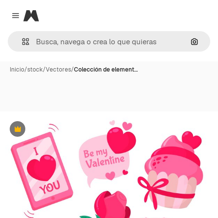
Magnific
Close menu
Buscar
Inicio
/
stock
/
Vectores
/
Colección de element…
Premium