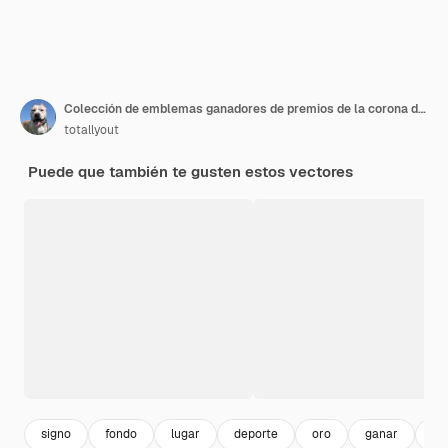
Colección de emblemas ganadores de premios de la corona de laurel de oro Ilustración de acciones
totallyout
Puede que también te gusten estos vectores
signo
fondo
lugar
deporte
oro
ganar
do