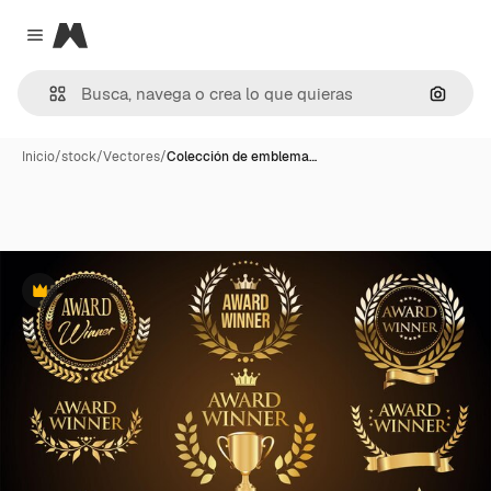
Magnific
Close menu
Buscar
Inicio
/
stock
/
Vectores
/
Colección de emblema…
Premium