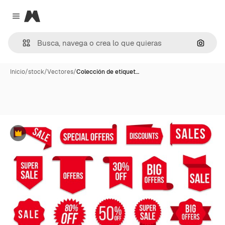
Magnific
Close menu
Buscar
Inicio
/
stock
/
Vectores
/
Colección de etiquet…
Premium