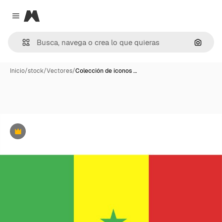
Magnific
Close menu
Buscar
Inicio
/
stock
/
Vectores
/
Colección de iconos …
Premium