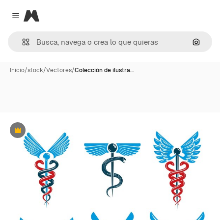
Magnific
Close menu
Buscar
Inicio
/
stock
/
Vectores
/
Colección de ilustra…
Premium