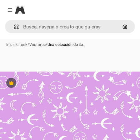
Magnific
Close menu
Buscar
Inicio
/
stock
/
Vectores
/
Una colección de ilu…
Premium