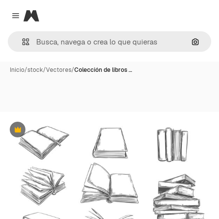
Magnific
Close menu
Buscar
Inicio
/
stock
/
Vectores
/
Colección de libros …
Premium