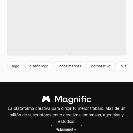
logo
diseño logo
logos marcas
corporativo
busine
La plataforma creativa para dirigir tu mejor trabajo. Más de un
millón de suscriptores entre creativos, empresas, agencias y
estudios.
Español