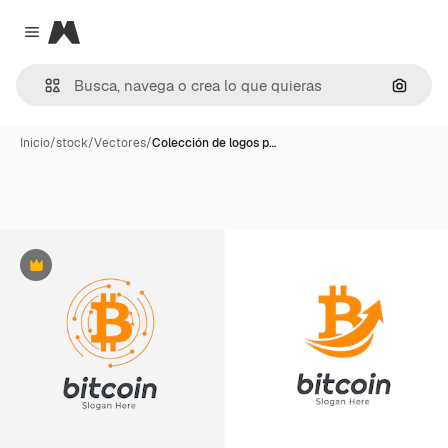
Magnific
Close menu
Buscar
Inicio
/
stock
/
Vectores
/
Colección de logos p…
Premium