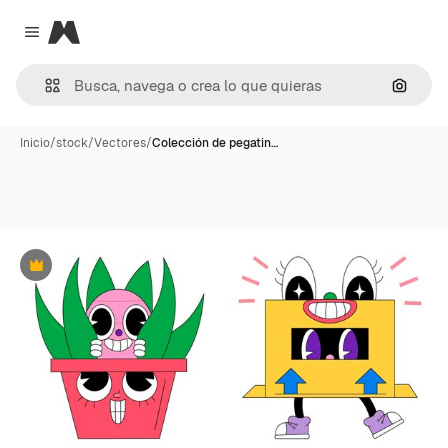
Magnific
Close menu
Buscar
Inicio
/
stock
/
Vectores
/
Colección de pegatin…
Premium