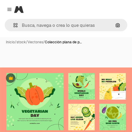
Magnific
Close menu
Buscar
Inicio
/
stock
/
Vectores
/
Colección plana de p…
Premium