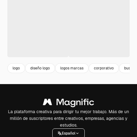
logo
diseño logo
logos marcas
corporativo
busine
La plataforma creativa para dirigir tu mejor trabajo. Más de un
millón de suscriptores entre creativos, empresas, agencias y
estudios.
Español