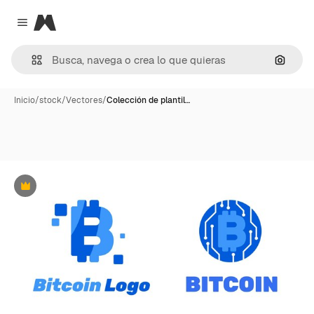
Magnific
Close menu
Buscar
Inicio
/
stock
/
Vectores
/
Colección de plantil…
Premium