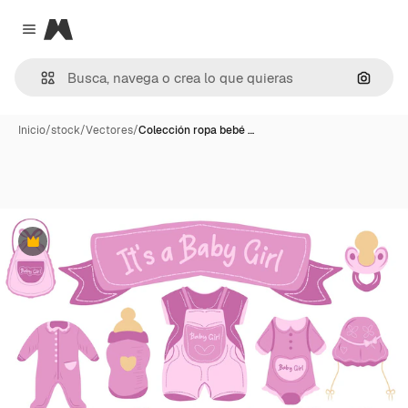
Magnific
Close menu
Buscar
Inicio
/
stock
/
Vectores
/
Colección ropa bebé …
Premium