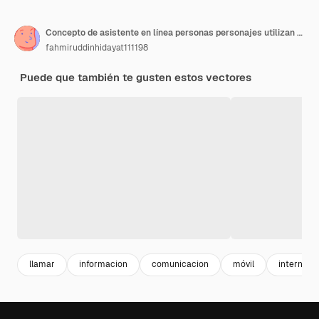
Concepto de asistente en línea personas personajes utilizan reconocimiento de altavoz control de voz asistente virtual
fahmiruddinhidayat111198
Puede que también te gusten estos vectores
llamar
informacion
comunicacion
móvil
internet