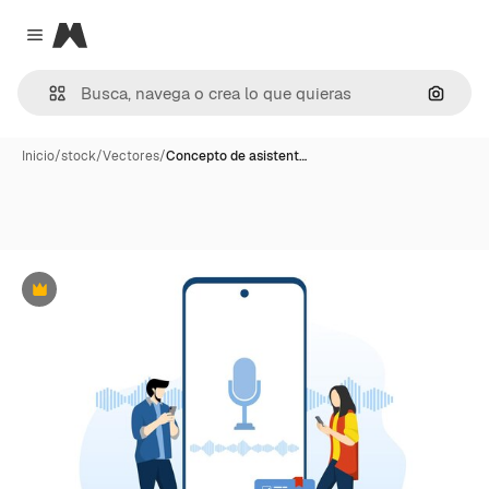
Magnific
Close menu
Buscar
Inicio
/
stock
/
Vectores
/
Concepto de asistent…
Premium