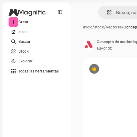
Crear
Inicio
/
stock
/
Vectores
/
Concep
Inicio
Buscar
alexdndz
Stock
Explorar
Todas las herramientas
Premium