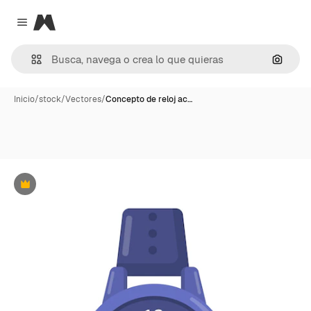
Magnific
Close menu
Buscar
Inicio
/
stock
/
Vectores
/
Concepto de reloj ac…
Premium