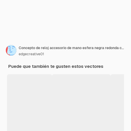
Concepto de reloj accesorio de mano esfera negra redonda con flechas tendencia de belleza de moda y pegatina de estilo para
edgecreative01
Puede que también te gusten estos vectores