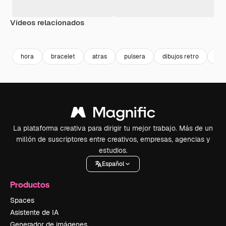
Vídeos relacionados
Premium
Premium
Premium
Premium
hora
bracelet
atras
pulsera
dibujos retro
ilu
La plataforma creativa para dirigir tu mejor trabajo. Más de un
millón de suscriptores entre creativos, empresas, agencias y
estudios.
Español
Productos
Spaces
Asistente de IA
Generador de imágenes