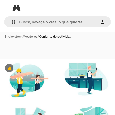
Magnific
Close menu
Buscar
Inicio
/
stock
/
Vectores
/
Conjunto de activida…
Premium