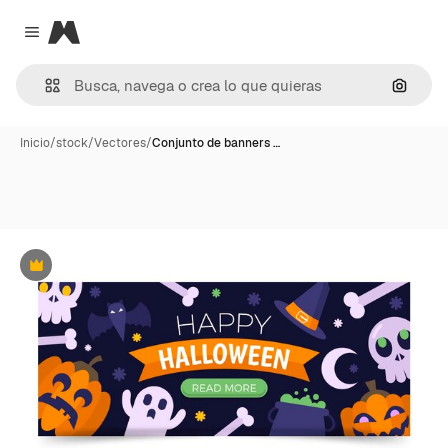
Magnific
Close menu
Buscar
Inicio
/
stock
/
Vectores
/
Conjunto de banners …
Premium