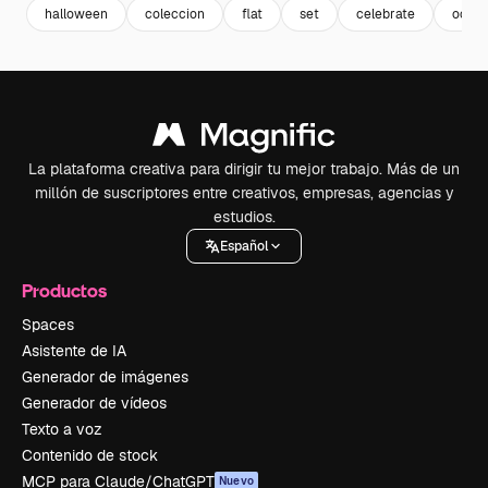
halloween
coleccion
flat
set
celebrate
octub
La plataforma creativa para dirigir tu mejor trabajo. Más de un
millón de suscriptores entre creativos, empresas, agencias y
estudios.
Español
Productos
Spaces
Asistente de IA
Generador de imágenes
Generador de vídeos
Texto a voz
Contenido de stock
MCP para Claude/ChatGPT
Nuevo