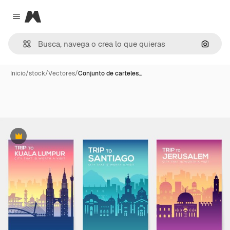
Magnific
Close menu
Buscar
Inicio
/
stock
/
Vectores
/
Conjunto de carteles…
Premium