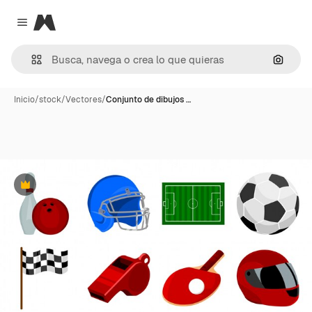
Magnific
Close menu
Buscar
Inicio
/
stock
/
Vectores
/
Conjunto de dibujos …
Premium