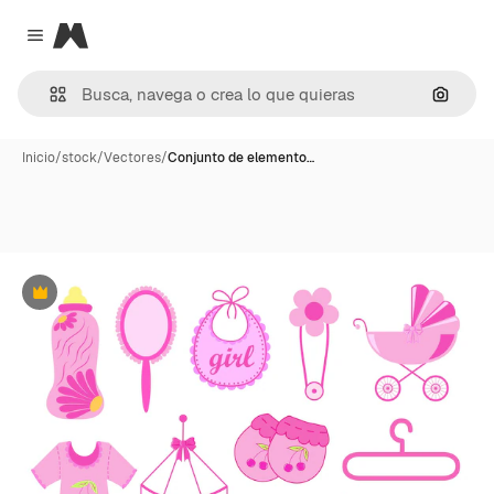
Magnific
Close menu
Buscar
Inicio
/
stock
/
Vectores
/
Conjunto de elemento…
Premium