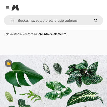
Magnific
Close menu
Buscar
Inicio
/
stock
/
Vectores
/
Conjunto de elemento…
Premium