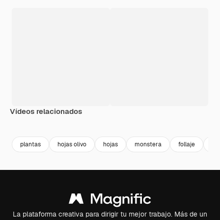
Vídeos relacionados
Premium
Premium
Generado por IA
plantas
hojas olivo
hojas
monstera
follaje
ho
La plataforma creativa para dirigir tu mejor trabajo. Más de un