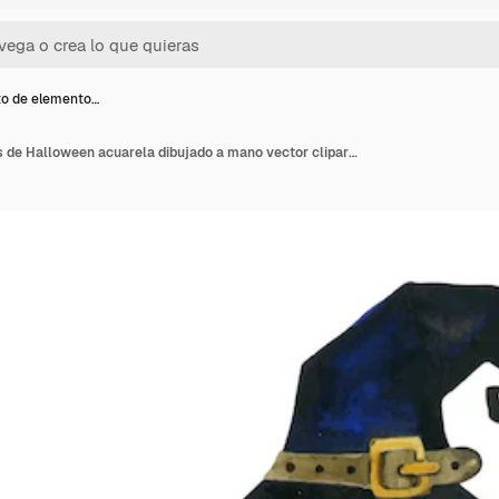
to de elemento…
Conjunto de elementos de Halloween acuarela dibujado a mano vector clipart aislado sobre fondo blanco