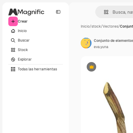
Crear
Inicio
/
stock
/
Vectores
/
Conjun
Inicio
Buscar
eva.yuna
Stock
Explorar
Todas las herramientas
Premium