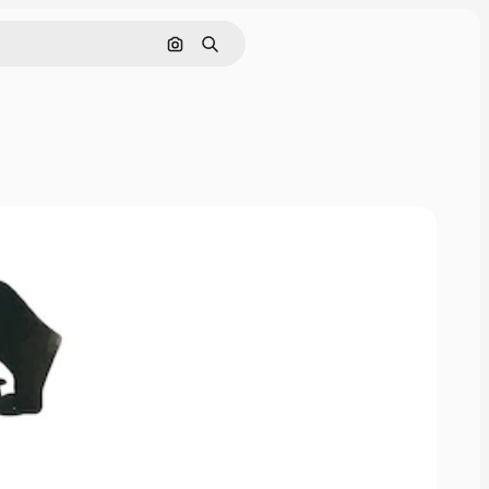
Buscar por imagen
Buscar