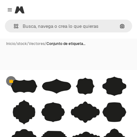
Magnific
Close menu
Buscar
Inicio
/
stock
/
Vectores
/
Conjunto de etiqueta…
Premium