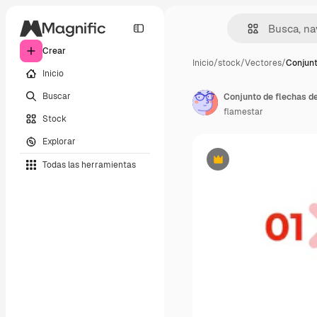
Crear
Inicio
/
stock
/
Vectores
/
Conjunt
Inicio
Buscar
flamestar
Stock
Explorar
Todas las herramientas
Premium