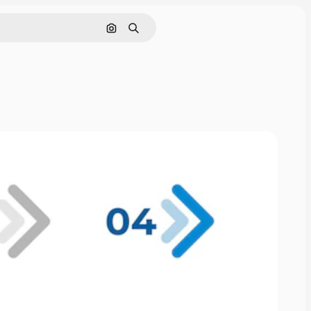
Buscar por imagen
Buscar