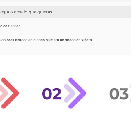
o de flechas …
Conjunto de flechas de colores aislado en blanco Número de dirección viñetas de uno a doce