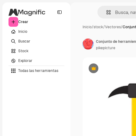
Crear
Inicio
/
stock
/
Vectores
/
Conjunt
Inicio
Buscar
Conjunto de herramient
pikepicture
Stock
Explorar
Todas las herramientas
Premium