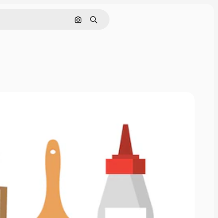
Buscar por imagen
Buscar