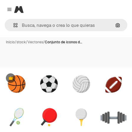
Magnific
Close menu
Buscar
Inicio
/
stock
/
Vectores
/
Conjunto de iconos d…
Premium