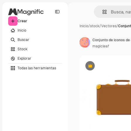
Crear
Inicio
/
stock
/
Vectores
/
Conjunt
Inicio
Buscar
Conjunto de iconos de 
magicleaf
Stock
Explorar
Todas las herramientas
Premium