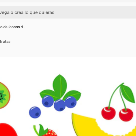
o de íconos d…
frutas