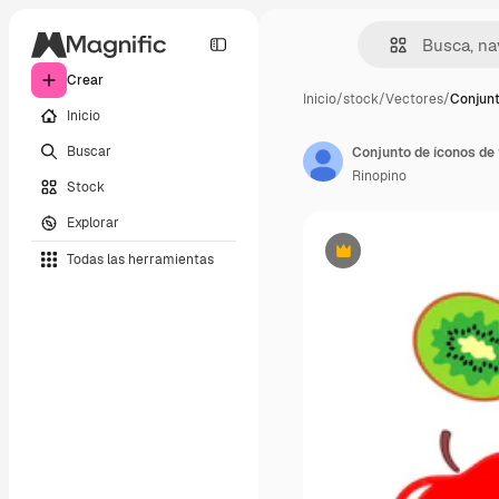
Crear
Inicio
/
stock
/
Vectores
/
Conjunt
Inicio
Buscar
Conjunto de íconos de 
Rinopino
Stock
Explorar
Todas las herramientas
Premium