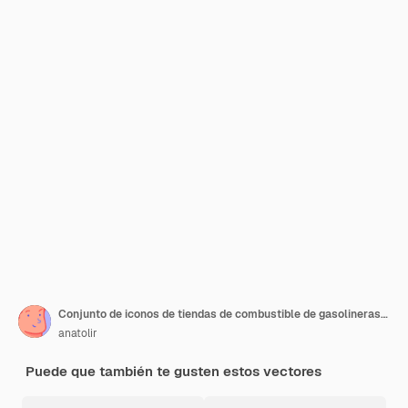
Conjunto de iconos de tiendas de combustible de gasolineras Ilustración general de 16 iconos vectoriales de tiendas de combustible de gasolineras de línea delgada de color plano en blanco
anatolir
Puede que también te gusten estos vectores