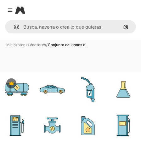
Magnific
Close menu
Buscar
Inicio
/
stock
/
Vectores
/
Conjunto de iconos d…
Premium