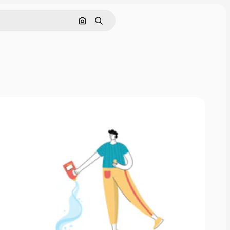
Buscar por imagen
Buscar