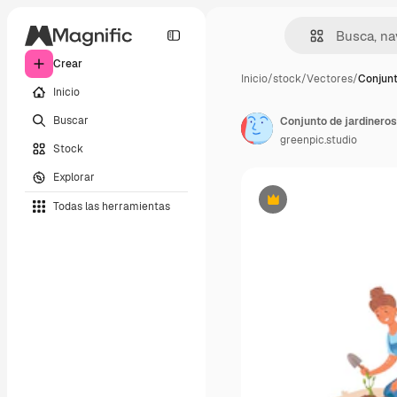
Crear
Inicio
/
stock
/
Vectores
/
Conjunt
Inicio
Buscar
greenpic.studio
Stock
Explorar
Todas las herramientas
Premium