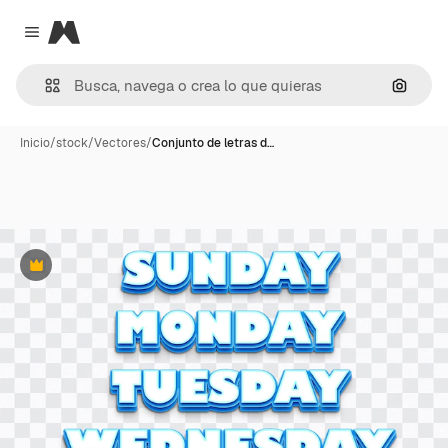
Magnific
Close menu
Buscar
Inicio
/
stock
/
Vectores
/
Conjunto de letras d…
Premium