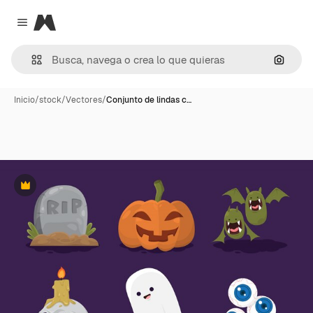
Magnific
Close menu
Buscar
Inicio
/
stock
/
Vectores
/
Conjunto de lindas c…
Premium