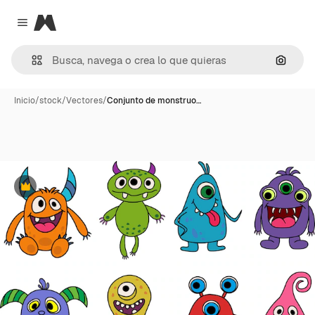
Magnific
Close menu
Buscar
Inicio
/
stock
/
Vectores
/
Conjunto de monstruo…
Premium