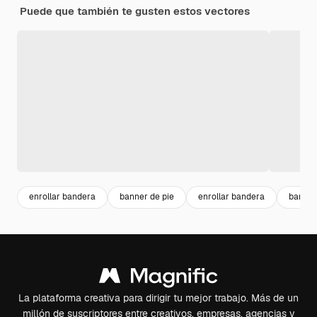
Puede que también te gusten estos vectores
enrollar bandera
banner de pie
enrollar bandera
banner
La plataforma creativa para dirigir tu mejor trabajo. Más de un
millón de suscriptores entre creativos, empresas, agencias y