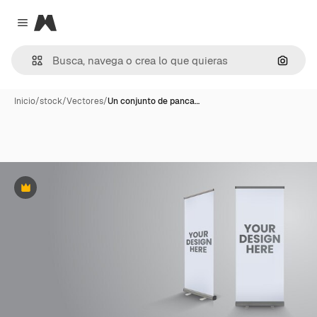
Magnific
Close menu
Buscar
Inicio
/
stock
/
Vectores
/
Un conjunto de panca…
Premium