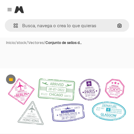
Magnific
Close menu
Buscar
Inicio
/
stock
/
Vectores
/
Conjunto de sellos d…
Premium