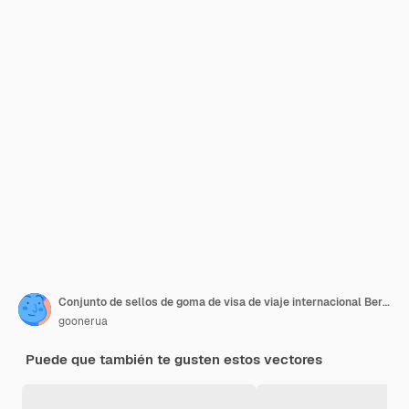
Conjunto de sellos de goma de visa de viaje internacional Berlín Chicago y París Tokio Hong Kong y Países Bajos o Glasgow
goonerua
Puede que también te gusten estos vectores